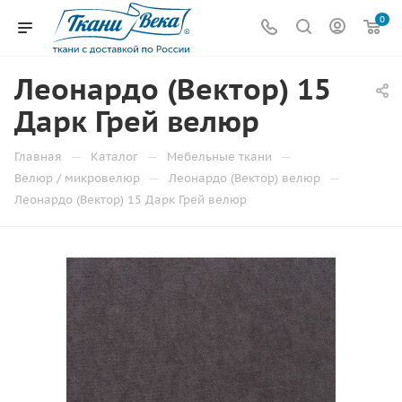
0
Леонардо (Вектор) 15
Дарк Грей велюр
—
—
—
Главная
Каталог
Мебельные ткани
—
—
Велюр / микровелюр
Леонардо (Вектор) велюр
Леонардо (Вектор) 15 Дарк Грей велюр