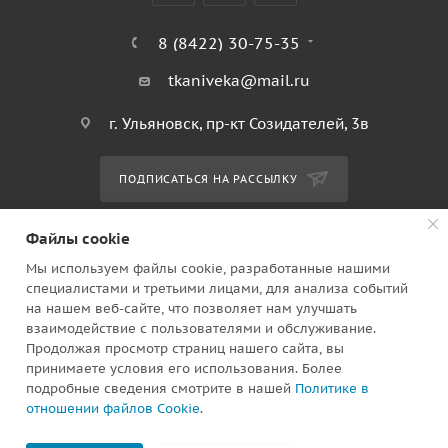
8 (8422) 30-75-35
tkaniveka@mail.ru
г. Ульяновск, пр-кт Созидателей, 3в
ПОДПИСАТЬСЯ НА РАССЫЛКУ
Файлы cookie
ПОЛИТИКА КОНФИДЕНЦИАЛЬНОСТИ
Мы используем файлы cookie, разработанные нашими
специалистами и третьими лицами, для анализа событий
на нашем веб-сайте, что позволяет нам улучшать
2010 - 2026 © Ткани века. Ульяновск ИП Клинков Юрий
взаимодействие с пользователями и обслуживание.
Владимирович ОГРН 304732809700075
Продолжая просмотр страниц нашего сайта, вы
принимаете условия его использования. Более
подробные сведения смотрите в нашей
Политике в
отношении файлов Cookie
.
В КОРЗИНУ