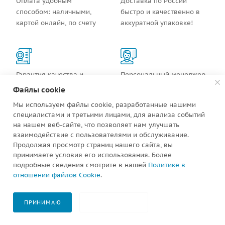
Оплата удобным
Доставка по России
способом: наличными,
быстро и качественно в
картой онлайн, по счету
аккуратной упаковке!
Гарантия качества и
Персональный менеджер
сервисное обслуживание
и быстрое обслуживание
Файлы cookie
Мы используем файлы cookie, разработанные нашими
специалистами и третьими лицами, для анализа событий
на нашем веб-сайте, что позволяет нам улучшать
взаимодействие с пользователями и обслуживание.
Продолжая просмотр страниц нашего сайта, вы
ОПИСАНИЕ
ОТЗЫВЫ
ОПЛАТА И ДОСТАВКА
принимаете условия его использования. Более
подробные сведения смотрите в нашей
Политике в
отношении файлов Cookie
.
В КОРЗИНУ
ПРИНИМАЮ
НЕ ПРИНИМАЮ
Главная
Компания
Каталог
Избранные
Сравнение
Контакты