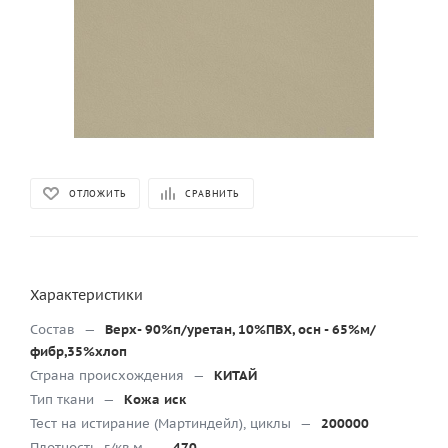
ОТЛОЖИТЬ
СРАВНИТЬ
Характеристики
Состав
—
Верх- 90%п/уретан, 10%ПВХ, осн - 65%м/
фибр,35%хлоп
Страна происхождения
—
КИТАЙ
Тип ткани
—
Кожа иск
Тест на истирание (Мартиндейл), циклы
—
200000
Плотность, г/кв.м
—
470