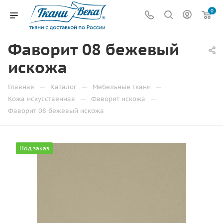
0
Фаворит 08 бежевый
искожа
—
—
—
Главная
Каталог
Мебельные ткани
—
—
Кожа искусственная
Фаворит искожа
Фаворит 08 бежевый искожа
Под заказ