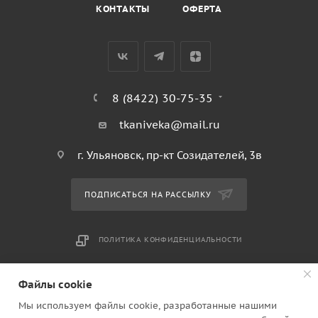
КОНТАКТЫ
ОФЕРТА
8 (8422) 30-75-35
tkaniveka@mail.ru
г. Ульяновск, пр-кт Созидателей, 3в
ПОДПИСАТЬСЯ НА РАССЫЛКУ
ПОЛИТИКА КОНФИДЕНЦИАЛЬНОСТИ
Файлы cookie
2010 - 2026 © Ткани века. Ульяновск ИП Клинков Юрий
Владимирович ОГРН 304732809700075
Мы используем файлы cookie, разработанные нашими