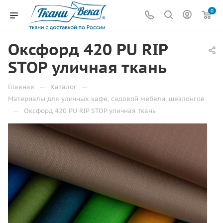
0
Оксфорд 420 PU RIP
STOP уличная ткань
—
—
Главная
Каталог
Материалы для уличных кафе, садовой мебели, шезлонгов
—
Оксфорд 420 PU RIP STOP уличная ткань