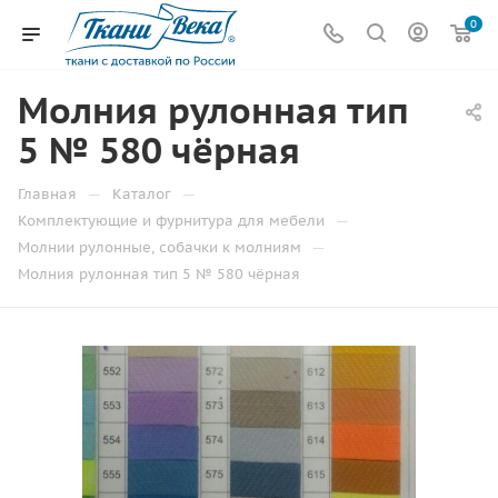
0
Молния рулонная тип
5 № 580 чёрная
—
—
Главная
Каталог
—
Комплектующие и фурнитура для мебели
—
Молнии рулонные, собачки к молниям
Молния рулонная тип 5 № 580 чёрная